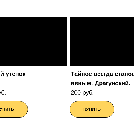
й утёнок
Тайное всегда стано
явным. Драгунский.
уб.
200 руб.
УПИТЬ
КУПИТЬ