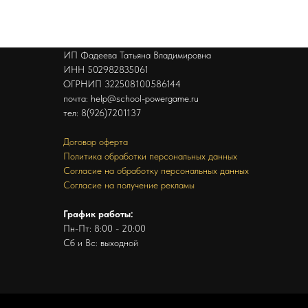
ИП Фадеева Татьяна Владимировна
ИНН 502982835061
ОГРНИП 322508100586144
почта: help@school-powergame.ru
тел: 8(926)7201137
Договор оферта
Политика обработки персональных данных
Согласие на обработку персональных данных
Согласие на получение рекламы
График работы:
Пн-Пт: 8:00 - 20:00
Сб и Вс: выходной